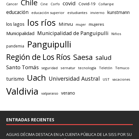
Chile
covid
Covid-19
Cancer
Corfo
Coñaripe
Cine
educación
kunstmann
educación superior
estudiantes
invierno
los ríos
los lagos
Minvu
mujeres
mujer
Municipalidad de Panguipulli
Municipalidad
Niños
Panguipulli
pandemia
Región de Los Ríos
Saesa
salud
Santo Tomás
seguridad
sernatur
tecnología
Teletón
Temuco
Uach
Universidad Austral
turismo
UST
vacaciones
Valdivia
verano
valparaiso
ENTRADAS RECIENTES
AGUAS DÉCIMA DESTACA EN LA CUENTA PÚBLICA DE LA SISS POR SU