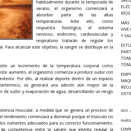
SAES
habitualmente durante la temporada de
ELÉC
verano, el organismo comenzará a
RÍOS
absorber parte de las altas
temperaturas. Ante ello, como
MÁS 
respuesta fisiológica, el sistema
VIVE
nervioso, endocrino, cardiovascular y
Y SA
respiratorio tratarán de regular los
ESTU
l. Para alcanzar este objetivo, la sangre se distribuye en la
PART
TOMA
TOMÁ
existe un incremento de la temperatura corporal como
r este aumento, el organismo comienza a producir sudor con
EMPR
l exterior. Por ello, al realizar deporte dentro de un espacio
MAQU
pertérmico, se generará una adición aún mayor de la
RECU
ción de sudor y evaporación de agua, desarrollando un riesgo
SIST
sistencia muscular, a medida que se genera un proceso de
2025
 el rendimiento comenzará a disminuir porque el músculo no
Austra
 los nutrientes adecuados para su correcto funcionamiento.
covi
e competencia entre la sangre que intenta regular la