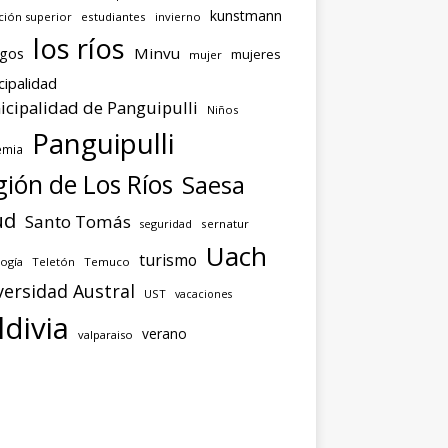
kunstmann
ción superior
estudiantes
invierno
los ríos
agos
Minvu
mujeres
mujer
cipalidad
cipalidad de Panguipulli
Niños
Panguipulli
emia
ión de Los Ríos
Saesa
ud
Santo Tomás
seguridad
sernatur
Uach
turismo
ogía
Teletón
Temuco
versidad Austral
UST
vacaciones
ldivia
verano
valparaiso