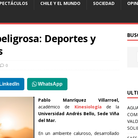
SPECTÁCULOS
CHILE Y EL MUNDO
SOCIEDAD
OPIN
eligrosa: Deportes y
BUS
s
0
LinkedIn
WhatsApp
ULT
Pablo Manríquez Villarroel,
académico de
Kinesiología
de la
AGUA
Universidad Andrés Bello, Sede Viña
COM
del Mar.
VALD
SOLI
En un ambiente caluroso, desarrollado