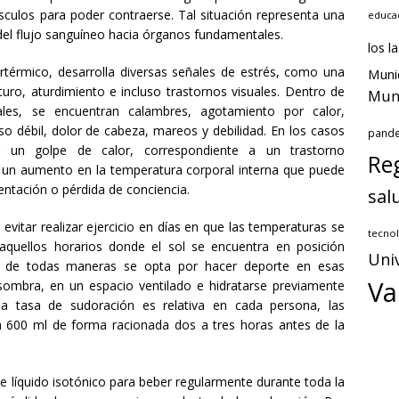
sculos para poder contraerse. Tal situación representa una
educa
 del flujo sanguíneo hacia órganos fundamentales.
los l
térmico, desarrolla diversas señales de estrés, como una
Muni
uro, aturdimiento e incluso trastornos visuales. Dentro de
Muni
les, se encuentran calambres, agotamiento por calor,
lso débil, dolor de cabeza, mareos y debilidad. En los casos
pand
r un golpe de calor, correspondiente a un trastorno
Reg
or un aumento en la temperatura corporal interna que puede
ntación o pérdida de conciencia.
sal
 evitar realizar ejercicio en días en que las temperaturas se
tecnol
quellos horarios donde el sol se encuentra en posición
Uni
 si de todas maneras se opta por hacer deporte en esas
Va
 sombra, en un espacio ventilado e hidratarse previamente
la tasa de sudoración es relativa en cada persona, las
 600 ml de forma racionada dos a tres horas antes de la
e líquido isotónico para beber regularmente durante toda la