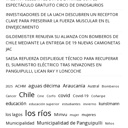
ESPECTÁCULO GRATUITO CIRCO DE DINOSAURIOS
INVESTIGADORES DE LA UACH DESCUBREN UN RECEPTOR
CLAVE PARA PRESERVAR LA FUERZA MUSCULAR EN EL
ENVEJECIMIENTO
GILDEMEISTER RENUEVA SU ALIANZA CON BOMBEROS DE
CHILE MEDIANTE LA ENTREGA DE 19 NUEVAS CAMIONETAS
JAC
SAESA REFUERZA DESPLIEGUE TÉCNICO PARA RECUPERAR
EL SUMINISTRO ELÉCTRICO TRAS NEVAZONES EN
PANGUIPULLI, LICAN RAY Y LONCOCHE
aguas décima
Araucanía
ACHM
Austral
2025
Bomberos
Chile
covid
Covid-19
Cancer
Corfo
Coñaripe
Cine
educación
kunstmann
educación superior
estudiantes
invierno
los ríos
los lagos
Minvu
mujeres
mujer
Municipalidad de Panguipulli
Municipalidad
Niños