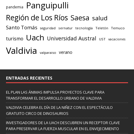
Panguipulli
pandemia
Región de Los Ríos
Saesa
salud
Santo Tomás
seguridad
sernatur
tecnología
Teletón
Temuco
Uach
Universidad Austral
turismo
UST
vacaciones
Valdivia
verano
valparaiso
ENTRADAS RECIENTES
EL PLAN LAS ÁNIMAS IMPULSA PROYECTOS CLAVE PARA
TRANSFORMAR EL DESARROLLO URBANO DE VALDIVIA
VALDIVIA CELEBRA EL DÍA DE LA NIÑEZ CON EL ESPECTÁCULO
GRATUITO CIRCO DE DINOSAURIOS
INVESTIGADORES DE LA UACH DESCUBREN UN RECEPTOR CLAVE
PARA PRESERVAR LA FUERZA MUSCULAR EN EL ENVEJECIMIENTO