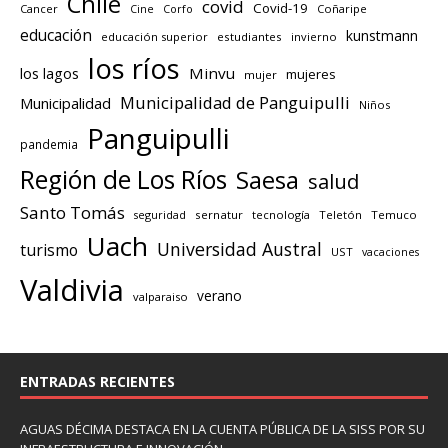
Chile
covid
Covid-19
Cancer
Corfo
Coñaripe
Cine
educación
kunstmann
educación superior
estudiantes
invierno
los ríos
los lagos
Minvu
mujeres
mujer
Municipalidad de Panguipulli
Municipalidad
Niños
Panguipulli
pandemia
Región de Los Ríos
Saesa
salud
Santo Tomás
seguridad
sernatur
tecnología
Teletón
Temuco
Uach
Universidad Austral
turismo
UST
vacaciones
Valdivia
verano
valparaiso
ENTRADAS RECIENTES
AGUAS DÉCIMA DESTACA EN LA CUENTA PÚBLICA DE LA SISS POR SU