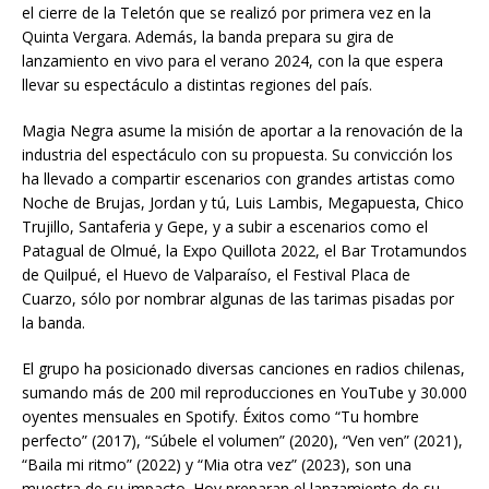
el cierre de la Teletón que se realizó por primera vez en la
Quinta Vergara. Además, la banda prepara su gira de
lanzamiento en vivo para el verano 2024, con la que espera
llevar su espectáculo a distintas regiones del país.
Magia Negra asume la misión de aportar a la renovación de la
industria del espectáculo con su propuesta. Su convicción los
ha llevado a compartir escenarios con grandes artistas como
Noche de Brujas, Jordan y tú, Luis Lambis, Megapuesta, Chico
Trujillo, Santaferia y Gepe, y a subir a escenarios como el
Patagual de Olmué, la Expo Quillota 2022, el Bar Trotamundos
de Quilpué, el Huevo de Valparaíso, el Festival Placa de
Cuarzo, sólo por nombrar algunas de las tarimas pisadas por
la banda.
El grupo ha posicionado diversas canciones en radios chilenas,
sumando más de 200 mil reproducciones en YouTube y 30.000
oyentes mensuales en Spotify. Éxitos como “Tu hombre
perfecto” (2017), “Súbele el volumen” (2020), “Ven ven” (2021),
“Baila mi ritmo” (2022) y “Mia otra vez” (2023), son una
muestra de su impacto. Hoy preparan el lanzamiento de su