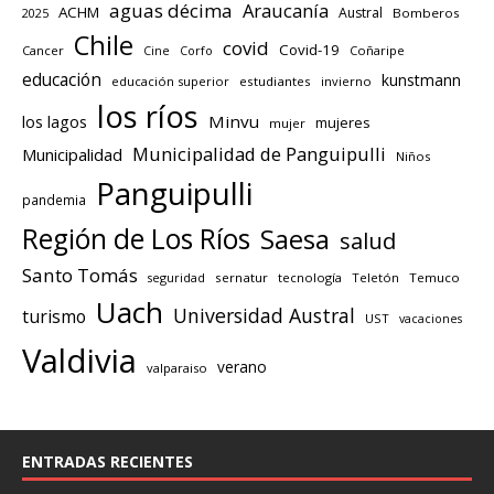
aguas décima
Araucanía
ACHM
Austral
2025
Bomberos
Chile
covid
Covid-19
Cancer
Corfo
Coñaripe
Cine
educación
kunstmann
educación superior
estudiantes
invierno
los ríos
los lagos
Minvu
mujeres
mujer
Municipalidad de Panguipulli
Municipalidad
Niños
Panguipulli
pandemia
Región de Los Ríos
Saesa
salud
Santo Tomás
seguridad
sernatur
tecnología
Teletón
Temuco
Uach
Universidad Austral
turismo
UST
vacaciones
Valdivia
verano
valparaiso
ENTRADAS RECIENTES