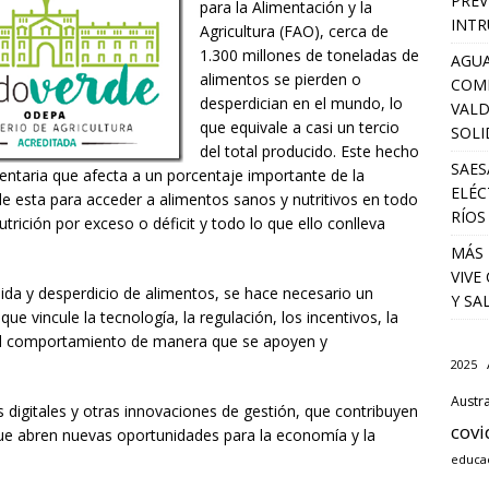
PREV
para la Alimentación y la
INTR
Agricultura (FAO), cerca de
1.300 millones de toneladas de
AGUA
alimentos se pierden o
COM
desperdician en el mundo, lo
VALD
que equivale a casi un tercio
SOLI
del total producido. Este hecho
SAES
mentaria que afecta a un porcentaje importante de la
ELÉC
 de esta para acceder a alimentos sanos y nutritivos en todo
RÍOS
ición por exceso o déficit y todo lo que ello conlleva
MÁS 
VIVE
ida y desperdicio de alimentos, se hace necesario un
Y SA
ue vincule la tecnología, la regulación, los incentivos, la
a del comportamiento de manera que se apoyen y
2025
Austra
igitales y otras innovaciones de gestión, que contribuyen
covi
 que abren nuevas oportunidades para la economía y la
educa