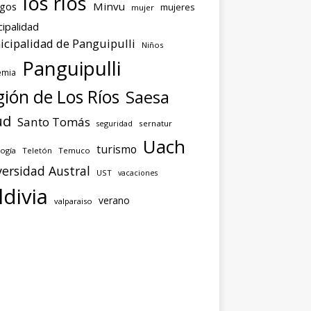
los ríos
agos
Minvu
mujeres
mujer
ipalidad
cipalidad de Panguipulli
Niños
Panguipulli
emia
ión de Los Ríos
Saesa
ud
Santo Tomás
seguridad
sernatur
Uach
turismo
ogía
Teletón
Temuco
ersidad Austral
UST
vacaciones
ldivia
verano
valparaiso