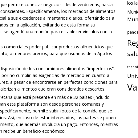
los l
 que permite conectar negocios -desde verdulerías, hasta
 conscientes. Específicamente, los mercados de alimentos
Munic
ial a sus excedentes alimentarios diarios, ofertándolos a
Muni
ados en la aplicación, evitando de esta forma su
l se agendó una reunión para establecer vínculos con la
pand
Reg
es comerciales poder publicar productos alimenticios que
sal
nto, a menores precios, para que usuarios de la App los
tecnol
disposición de los consumidores alimentos “imperfectos”,
Univ
l por no cumplir las exigencias de mercado en cuanto a
rez, a pesar de encontrarse en perfectas condiciones
para
Va
alorizan alimentos que eran considerados descartes.
Bretaña que está presente en más de 32 países (incluido
s usan esta plataforma son desde personas comunes y
Específicamente, permite subir fotos de la comida que se
ios. Así, en caso de estar interesados, las partes se ponen
alimento, que además involucra un pago. Entonces, mientras
én recibe un beneficio económico.