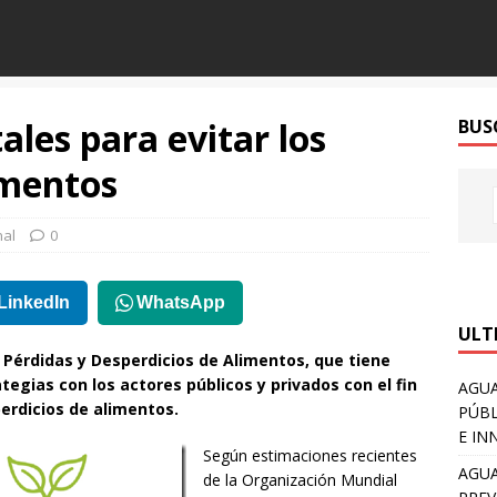
ales para evitar los
BUS
imentos
nal
0
LinkedIn
WhatsApp
ULT
 Pérdidas y Desperdicios de Alimentos, que tiene
tegias con los actores públicos y privados con el fin
AGUA
perdicios de alimentos.
PÚBL
E IN
Según estimaciones recientes
AGUA
de la Organización Mundial