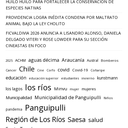
HUILO HUILO PARA FORTALECER LA CONSERVACIÓN DE
ESPECIES NATIVAS
PROVIDENCIA LOGRA INÉDITA CONDENA POR MALTRATO
ANIMAL BAJO LA LEY CHOLITO
FICVALDIVIA 2026 ANUNCIA A LISANDRO ALONSO, DANIELA
DELGADO VITERI Y ROSE LOWDER PARA SU SECCIÓN
CINEASTAS EN FOCO
aguas décima
Araucanía
ACHM
Austral
2025
Bomberos
Chile
covid
Covid-19
Cancer
Corfo
Coñaripe
Cine
educación
kunstmann
educación superior
estudiantes
invierno
los ríos
los lagos
Minvu
mujeres
mujer
Municipalidad de Panguipulli
Municipalidad
Niños
Panguipulli
pandemia
Región de Los Ríos
Saesa
salud