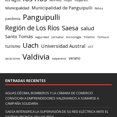
mujer
Municipalidad de Panguipulli
Municipalidad
Niños
Panguipulli
pandemia
Región de Los Ríos
Saesa
salud
Santo Tomás
seguridad
sernatur
tecnología
Teletón
Temuco
Uach
Universidad Austral
turismo
UST
Valdivia
verano
valparaiso
vacaciones
ENTRADAS RECIENTES
AGUAS DÉCIMA, BOMBEROS Y LA CÁMARA DE COMERCIO
CONVOCAN A EMPRENDEDORES VALDIVIANOS A SUMARSE A
CAMPAÑA SOLIDARIA
SAESA INTENSIFICA LA SUPERVISIÓN DE SU RED ELÉCTRICA ANTE EL
SISTEMA FRONTAL EN LOS RÍOS