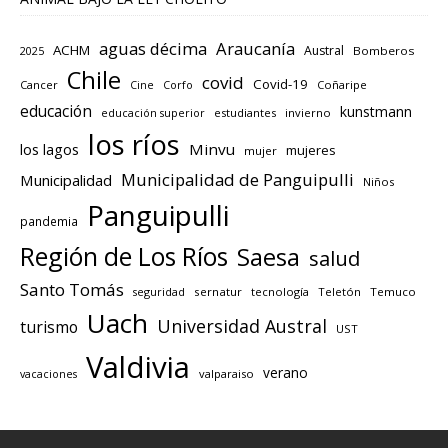
aguas décima
Araucanía
ACHM
Austral
2025
Bomberos
Chile
covid
Covid-19
Cancer
Corfo
Coñaripe
Cine
educación
kunstmann
educación superior
estudiantes
invierno
los ríos
los lagos
Minvu
mujeres
mujer
Municipalidad de Panguipulli
Municipalidad
Niños
Panguipulli
pandemia
Región de Los Ríos
Saesa
salud
Santo Tomás
seguridad
sernatur
tecnología
Teletón
Temuco
Uach
Universidad Austral
turismo
UST
Valdivia
verano
valparaiso
vacaciones