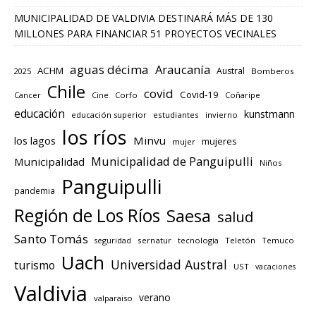
MUNICIPALIDAD DE VALDIVIA DESTINARÁ MÁS DE 130
MILLONES PARA FINANCIAR 51 PROYECTOS VECINALES
aguas décima
Araucanía
ACHM
Austral
2025
Bomberos
Chile
covid
Covid-19
Cancer
Corfo
Coñaripe
Cine
educación
kunstmann
educación superior
estudiantes
invierno
los ríos
los lagos
Minvu
mujeres
mujer
Municipalidad de Panguipulli
Municipalidad
Niños
Panguipulli
pandemia
Región de Los Ríos
Saesa
salud
Santo Tomás
seguridad
sernatur
tecnología
Teletón
Temuco
Uach
Universidad Austral
turismo
UST
vacaciones
Valdivia
verano
valparaiso