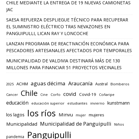
CHILE MEDIANTE LA ENTREGA DE 19 NUEVAS CAMIONETAS
JAC
SAESA REFUERZA DESPLIEGUE TÉCNICO PARA RECUPERAR
EL SUMINISTRO ELÉCTRICO TRAS NEVAZONES EN
PANGUIPULLI, LICAN RAY Y LONCOCHE
LANZAN PROGRAMA DE REACTIVACIÓN ECONÓMICA PARA
PESCADORES ARTESANALES AFECTADOS POR TEMPORALES
MUNICIPALIDAD DE VALDIVIA DESTINARÁ MÁS DE 130
MILLONES PARA FINANCIAR 51 PROYECTOS VECINALES
aguas décima
Araucanía
ACHM
Austral
2025
Bomberos
Chile
covid
Covid-19
Cancer
Corfo
Coñaripe
Cine
educación
kunstmann
educación superior
estudiantes
invierno
los ríos
los lagos
Minvu
mujeres
mujer
Municipalidad de Panguipulli
Municipalidad
Niños
Panguipulli
pandemia