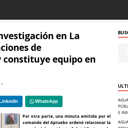
investigación en La
BUS
ciones de
 constituye equipo en
0
ULT
AGUA
LinkedIn
WhatsApp
PÚBL
E IN
Por otra parte, una minuta emitida por el
AGUA
comando del Apruebo ordenó relacionar la