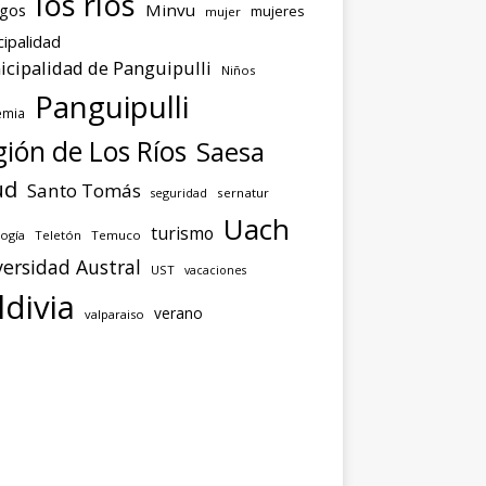
los ríos
agos
Minvu
mujeres
mujer
ipalidad
cipalidad de Panguipulli
Niños
Panguipulli
emia
ión de Los Ríos
Saesa
ud
Santo Tomás
seguridad
sernatur
Uach
turismo
ogía
Teletón
Temuco
ersidad Austral
UST
vacaciones
ldivia
verano
valparaiso