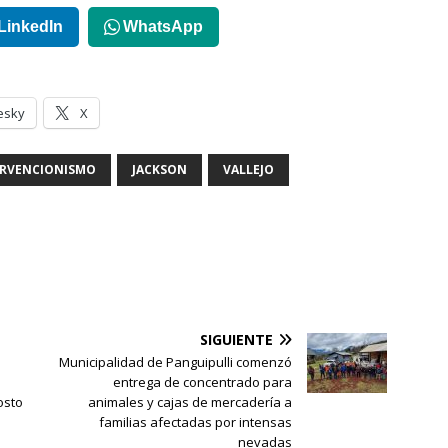
LinkedIn
WhatsApp
esky
X
ERVENCIONISMO
JACKSON
VALLEJO
SIGUIENTE
Municipalidad de Panguipulli comenzó
entrega de concentrado para
osto
animales y cajas de mercadería a
familias afectadas por intensas
nevadas