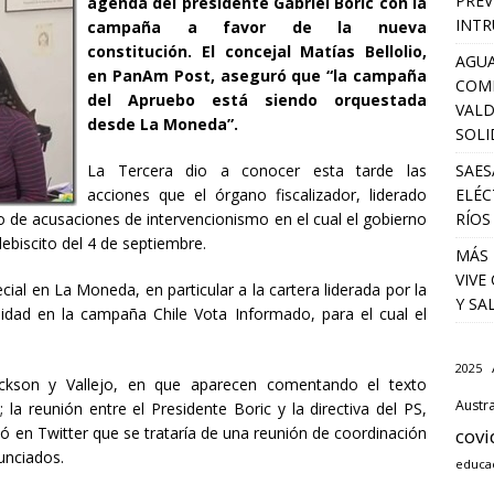
PREV
agenda del presidente Gabriel Boric con la
INTR
campaña a favor de la nueva
constitución. El concejal Matías Bellolio,
AGUA
en PanAm Post, aseguró que “la campaña
COM
del Apruebo está siendo orquestada
VALD
desde La Moneda”.
SOLI
La Tercera dio a conocer esta tarde las
SAES
acciones que el órgano fiscalizador, liderado
ELÉC
o de acusaciones de intervencionismo en el cual el gobierno
RÍOS
lebiscito del 4 de septiembre.
MÁS 
VIVE
ecial en La Moneda, en particular a la cartera liderada por la
Y SA
ilidad en la campaña Chile Vota Informado, para el cual el
2025
ackson y Vallejo, en que aparecen comentando el texto
Austra
la reunión entre el Presidente Boric y la directiva del PS,
có en Twitter que se trataría de una reunión de coordinación
covi
unciados.
educa