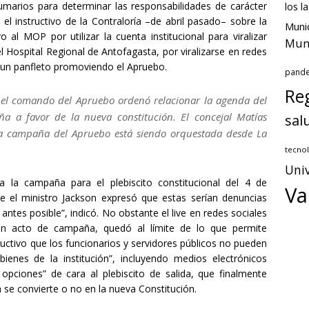
marios para determinar las responsabilidades de carácter
los l
el instructivo de la Contraloría –de abril pasado– sobre la
Munic
o al MOP por utilizar la cuenta institucional para viralizar
Muni
 el Hospital Regional de Antofagasta, por viralizarse en redes
 un panfleto promoviendo el Apruebo.
pand
Reg
 el comando del Apruebo ordenó relacionar la agenda del
ña a favor de la nueva constitución. El concejal Matías
sal
“la campaña del Apruebo está siendo orquestada desde La
tecnol
Univ
a la campaña para el plebiscito constitucional del 4 de
Va
e el ministro Jackson expresó que estas serían denuncias
antes posible”, indicó. No obstante el live en redes sociales
n acto de campaña, quedó al límite de lo que permite
ructivo que los funcionarios y servidores públicos no pueden
ienes de la institución”, incluyendo medios electrónicos
u opciones” de cara al plebiscito de salida, que finalmente
 se convierte o no en la nueva Constitución.