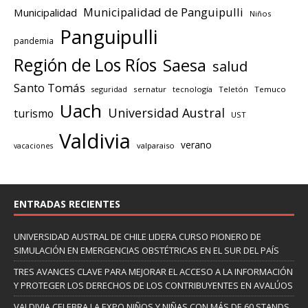
Municipalidad de Panguipulli
Municipalidad
Niños
Panguipulli
pandemia
Región de Los Ríos
Saesa
salud
Santo Tomás
seguridad
sernatur
tecnología
Teletón
Temuco
Uach
Universidad Austral
turismo
UST
Valdivia
verano
valparaiso
vacaciones
ENTRADAS RECIENTES
UNIVERSIDAD AUSTRAL DE CHILE LIDERA CURSO PIONERO DE
SIMULACIÓN EN EMERGENCIAS OBSTÉTRICAS EN EL SUR DEL PAÍS
TRES AVANCES CLAVE PARA MEJORAR EL ACCESO A LA INFORMACIÓN
Y PROTEGER LOS DERECHOS DE LOS CONTRIBUYENTES EN AVALÚOS
VALDIVIA CELEBRA LA EXPO NIÑOS Y NIÑAS CON MÁS DE 60 STANDS