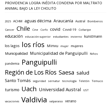
PROVIDENCIA LOGRA INÉDITA CONDENA POR MALTRATO
ANIMAL BAJO LA LEY CHOLITO
aguas décima
Araucanía
ACHM
Austral
2025
Bomberos
Chile
covid
Covid-19
Cancer
Corfo
Coñaripe
Cine
educación
kunstmann
educación superior
estudiantes
invierno
los ríos
los lagos
Minvu
mujeres
mujer
Municipalidad de Panguipulli
Municipalidad
Niños
Panguipulli
pandemia
Región de Los Ríos
Saesa
salud
Santo Tomás
seguridad
sernatur
tecnología
Teletón
Temuco
Uach
Universidad Austral
turismo
UST
Valdivia
verano
valparaiso
vacaciones