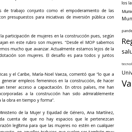
los l
as de trabajo conjunto como el empoderamiento de las
Munic
 con presupuestos para iniciativas de inversión pública con
Muni
pand
a participación de mujeres en la construcción pues, según
Reg
rabajan en este rubro son mujeres. “Desde el MOP sabemos
emos mucho que avanzar. Actualmente estamos lejos de la
sal
otación son mujeres. El desafío es para todos y juntos
tecnol
Univ
cas y el Caribe, María-Noel Vaeza, comentó que “lo que a
Va
 generar empleos femeninos en la construcción, de hacer
an tener acceso a capacitación. En otros países, me han
corporadas a la construcción han sido admirablemente
 la obra en tiempo y forma”.
Ministerio de la Mujer y Equidad de Género, Ana Martínez,
da cuenta de que no hay espacios que le pertenezcan
azón legítima para que las mujeres no estén en cualquier
 supuesto, en aquellos trabajos que suelen ser también muy