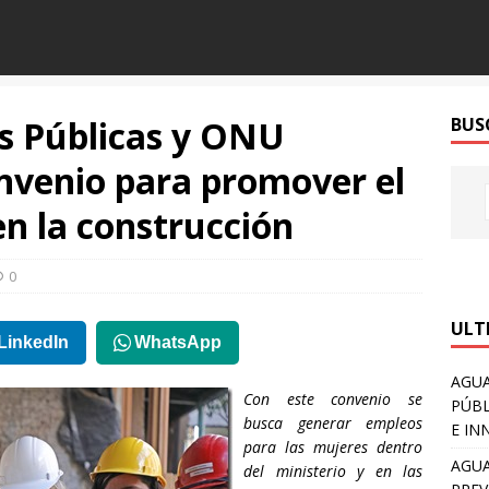
as Públicas y ONU
BUS
nvenio para promover el
n la construcción
0
ULT
LinkedIn
WhatsApp
AGUA
Con este convenio se
PÚBL
busca generar empleos
E IN
para las mujeres dentro
AGUA
del ministerio y en las