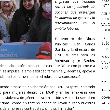
PREV
empresas que trabajan
INTR
con el MOP, además de
acciones que prevengan
AGUA
la violencia de género y la
COM
discriminación en el
VALD
ámbito laboral.
SOLI
SAES
El Ministro de Obras
ELÉC
Públicas, Juan Carlos
RÍOS
García, y la directora de
ONU Mujeres para las
MÁS 
Américas y el Caribe,
VIVE
 de colaboración mediante el cual el MOP se compromete a
Y SA
r, se impulse la empleabilidad femenina y, además, apoye a
dimientos femeninos en el rubro de la construcción.
2025
 acuerdo amplio de colaboración con ONU Mujeres, centrado
Austra
eo para mujeres dentro del MOP y en las empresas que
covi
la violencia de género, discriminación y violencia sexual en
ficinas, como en terreno donde se llevan a cabo nuestras
educa
s de empresas contratistas, sin discriminación”.