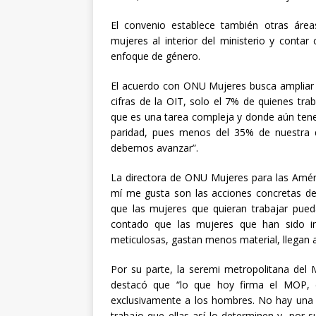
El convenio establece también otras áre
mujeres al interior del ministerio y contar
enfoque de género.
El acuerdo con ONU Mujeres busca ampliar l
cifras de la OIT, solo el 7% de quienes t
que es una tarea compleja y donde aún ten
paridad, pues menos del 35% de nuestra d
debemos avanzar”.
La directora de ONU Mujeres para las Améri
mí me gusta son las acciones concretas de
que las mujeres que quieran trabajar pued
contado que las mujeres que han sido in
meticulosas, gastan menos material, llegan a
Por su parte, la seremi metropolitana del 
destacó que “lo que hoy firma el MOP, 
exclusivamente a los hombres. No hay una r
trabajo que ellas así lo determinen y, por