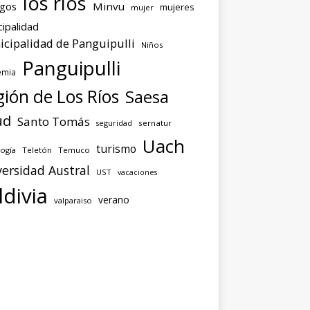
los ríos
agos
Minvu
mujeres
mujer
ipalidad
cipalidad de Panguipulli
Niños
Panguipulli
emia
ión de Los Ríos
Saesa
ud
Santo Tomás
seguridad
sernatur
Uach
turismo
ogía
Teletón
Temuco
ersidad Austral
UST
vacaciones
ldivia
verano
valparaiso