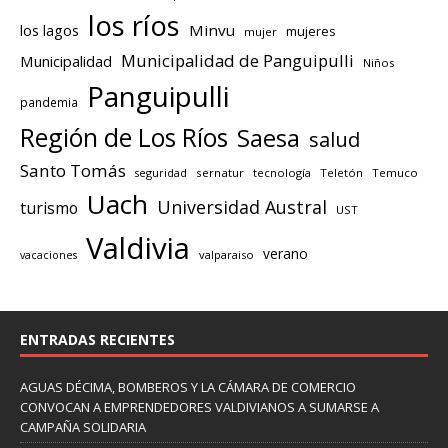
los ríos
los lagos
Minvu
mujeres
mujer
Municipalidad de Panguipulli
Municipalidad
Niños
Panguipulli
pandemia
Región de Los Ríos
Saesa
salud
Santo Tomás
seguridad
sernatur
tecnología
Teletón
Temuco
Uach
Universidad Austral
turismo
UST
Valdivia
verano
valparaiso
vacaciones
ENTRADAS RECIENTES
AGUAS DÉCIMA, BOMBEROS Y LA CÁMARA DE COMERCIO
CONVOCAN A EMPRENDEDORES VALDIVIANOS A SUMARSE A
CAMPAÑA SOLIDARIA