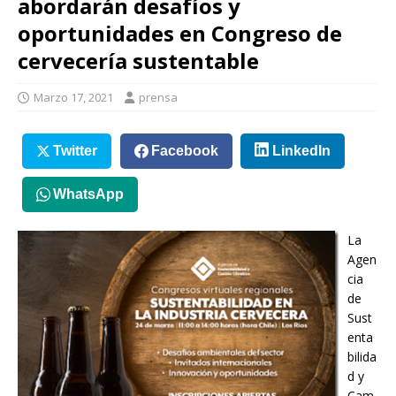
abordarán desafíos y
oportunidades en Congreso de
cervecería sustentable
Marzo 17, 2021
prensa
Twitter
Facebook
LinkedIn
WhatsApp
La
Agen
cia
de
Sust
enta
bilida
d y
Cam