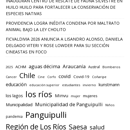
INAUGURAN CENTRO DE RESCATE DE FAUNA SILVESTRE EN
HUILO HUILO PARA FORTALECER LA CONSERVACIÓN DE
ESPECIES NATIVAS
PROVIDENCIA LOGRA INÉDITA CONDENA POR MALTRATO
ANIMAL BAJO LA LEY CHOLITO
FICVALDIVIA 2026 ANUNCIA A LISANDRO ALONSO, DANIELA
DELGADO VITERI Y ROSE LOWDER PARA SU SECCIÓN
CINEASTAS EN FOCO
aguas décima
Araucanía
ACHM
Austral
2025
Bomberos
Chile
covid
Covid-19
Cancer
Corfo
Coñaripe
Cine
educación
kunstmann
educación superior
estudiantes
invierno
los ríos
los lagos
Minvu
mujeres
mujer
Municipalidad de Panguipulli
Municipalidad
Niños
Panguipulli
pandemia
Región de Los Ríos
Saesa
salud