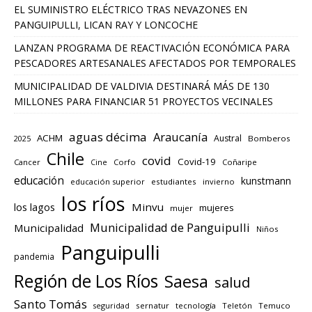
EL SUMINISTRO ELÉCTRICO TRAS NEVAZONES EN
PANGUIPULLI, LICAN RAY Y LONCOCHE
LANZAN PROGRAMA DE REACTIVACIÓN ECONÓMICA PARA
PESCADORES ARTESANALES AFECTADOS POR TEMPORALES
MUNICIPALIDAD DE VALDIVIA DESTINARÁ MÁS DE 130
MILLONES PARA FINANCIAR 51 PROYECTOS VECINALES
aguas décima
Araucanía
ACHM
Austral
2025
Bomberos
Chile
covid
Covid-19
Cancer
Corfo
Coñaripe
Cine
educación
kunstmann
educación superior
estudiantes
invierno
los ríos
los lagos
Minvu
mujeres
mujer
Municipalidad de Panguipulli
Municipalidad
Niños
Panguipulli
pandemia
Región de Los Ríos
Saesa
salud
Santo Tomás
seguridad
sernatur
tecnología
Teletón
Temuco