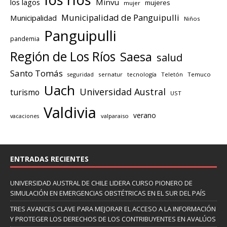
los lagos
Minvu
mujeres
mujer
Municipalidad de Panguipulli
Municipalidad
Niños
Panguipulli
pandemia
Región de Los Ríos
Saesa
salud
Santo Tomás
seguridad
sernatur
tecnología
Teletón
Temuco
Uach
Universidad Austral
turismo
UST
Valdivia
verano
valparaiso
vacaciones
ENTRADAS RECIENTES
UNIVERSIDAD AUSTRAL DE CHILE LIDERA CURSO PIONERO DE
SIMULACIÓN EN EMERGENCIAS OBSTÉTRICAS EN EL SUR DEL PAÍS
TRES AVANCES CLAVE PARA MEJORAR EL ACCESO A LA INFORMACIÓN
Y PROTEGER LOS DERECHOS DE LOS CONTRIBUYENTES EN AVALÚOS