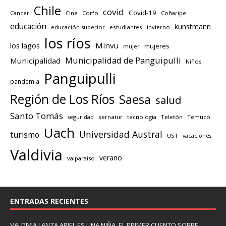
Chile
covid
Covid-19
Cancer
Corfo
Coñaripe
Cine
educación
kunstmann
educación superior
estudiantes
invierno
los ríos
los lagos
Minvu
mujeres
mujer
Municipalidad de Panguipulli
Municipalidad
Niños
Panguipulli
pandemia
Región de Los Ríos
Saesa
salud
Santo Tomás
seguridad
sernatur
tecnología
Teletón
Temuco
Uach
Universidad Austral
turismo
UST
vacaciones
Valdivia
verano
valparaiso
ENTRADAS RECIENTES
VALDIVIA LANZA ARIEL ES UNA NIÑA, EL PRIMER CUENTO SOBRE