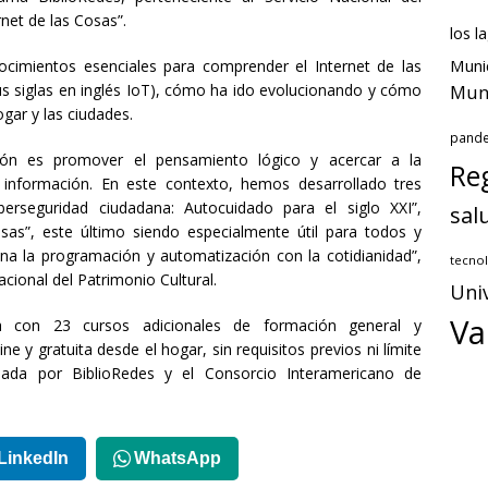
rnet de las Cosas”.
los l
Muni
ocimientos esenciales para comprender el Internet de las
us siglas en inglés IoT), cómo ha ido evolucionando y cómo
Muni
gar y las ciudades.
pand
ión es promover el pensamiento lógico y acercar a la
Reg
 información. En este contexto, hemos desarrollado tres
erseguridad ciudadana: Autocuidado para el siglo XXI”,
sal
 Cosas”, este último siendo especialmente útil para todos y
a la programación y automatización con la cotidianidad”,
tecnol
Nacional del Patrimonio Cultural.
Uni
Va
a con 23 cursos adicionales de formación general y
 y gratuita desde el hogar, sin requisitos previos ni límite
ldada por BiblioRedes y el Consorcio Interamericano de
LinkedIn
WhatsApp