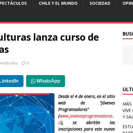
SPECTÁCULOS
CHILE Y EL MUNDO
SOCIEDAD
OPIN
ulturas lanza curso de
BUS
as
pectáculos
0
LinkedIn
WhatsApp
ULT
Desde el 4 de enero, en el sitio
web de “Jóvenes
MÁS 
Programadores”
VIVE
(
www.jovenesprogramadores.
Y SA
cl
), se abritán las
ESTU
inscripciones para este nuevo