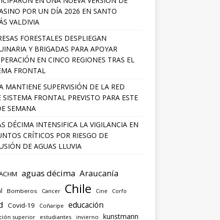
ICIPARON EN UNA NUEVA VERSIÓN DE
SINO POR UN DÍA 2026 EN SANTO
S VALDIVIA
ESAS FORESTALES DESPLIEGAN
INARIA Y BRIGADAS PARA APOYAR
PERACIÓN EN CINCO REGIONES TRAS EL
EMA FRONTAL
A MANTIENE SUPERVISIÓN DE LA RED
 SISTEMA FRONTAL PREVISTO PARA ESTE
DE SEMANA
S DÉCIMA INTENSIFICA LA VIGILANCIA EN
UNTOS CRÍTICOS POR RIESGO DE
USIÓN DE AGUAS LLUVIA
aguas décima
Araucanía
ACHM
Chile
l
Bomberos
Cancer
Corfo
Cine
d
educación
Covid-19
Coñaripe
kunstmann
ción superior
estudiantes
invierno