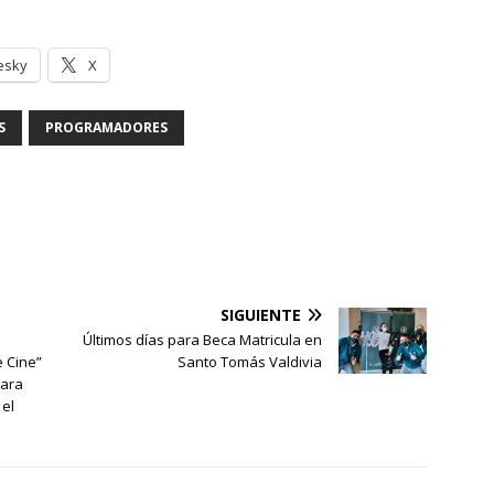
esky
X
S
PROGRAMADORES
SIGUIENTE
Últimos días para Beca Matricula en
e Cine”
Santo Tomás Valdivia
para
 el