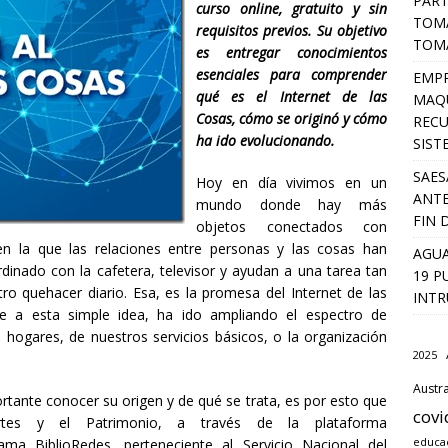
PART
curso online, gratuito y sin
TOMA
requisitos previos. Su objetivo
TOMÁ
es entregar conocimientos
esenciales para comprender
EMPR
qué es el Internet de las
MAQU
Cosas, cómo se originó y cómo
RECU
ha ido evolucionando.
SIST
SAES
Hoy en día vivimos en un
ANTE
mundo donde hay más
FIN 
objetos conectados con
en la que las relaciones entre personas y las cosas han
AGUA
inado con la cafetera, televisor y ayudan a una tarea tan
19 P
tro quehacer diario. Esa, es la promesa del Internet de las
INTR
 a esta simple idea, ha ido ampliando el espectro de
s hogares, de nuestros servicios básicos, o la organización
2025
Austra
ortante conocer su origen y de qué se trata, es por esto que
covi
Artes y el Patrimonio, a través de la plataforma
educa
ma BiblioRedes, perteneciente al Servicio Nacional del