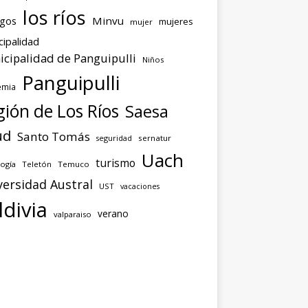
los ríos
agos
Minvu
mujeres
mujer
cipalidad
cipalidad de Panguipulli
Niños
Panguipulli
emia
ión de Los Ríos
Saesa
ud
Santo Tomás
seguridad
sernatur
Uach
turismo
ogía
Teletón
Temuco
versidad Austral
UST
vacaciones
ldivia
verano
valparaiso