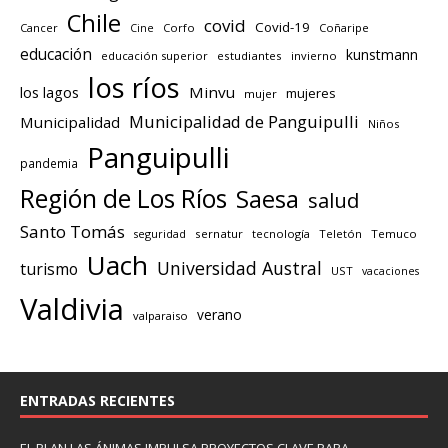
Chile
covid
Covid-19
Cancer
Corfo
Coñaripe
Cine
educación
kunstmann
educación superior
estudiantes
invierno
los ríos
los lagos
Minvu
mujeres
mujer
Municipalidad de Panguipulli
Municipalidad
Niños
Panguipulli
pandemia
Región de Los Ríos
Saesa
salud
Santo Tomás
seguridad
sernatur
tecnología
Teletón
Temuco
Uach
Universidad Austral
turismo
UST
vacaciones
Valdivia
verano
valparaiso
ENTRADAS RECIENTES
EL PLAN LAS ÁNIMAS IMPULSA PROYECTOS CLAVE PARA