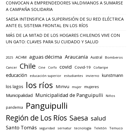
CONVOCAN A EMPRENDEDORES VALDIVIANOS A SUMARSE
A CAMPAÑA SOLIDARIA
SAESA INTENSIFICA LA SUPERVISIÓN DE SU RED ELÉCTRICA
ANTE EL SISTEMA FRONTAL EN LOS RÍOS
MÁS DE LA MITAD DE LOS HOGARES CHILENOS VIVE CON
UN GATO: CLAVES PARA SU CUIDADO Y SALUD
aguas décima
Araucanía
ACHM
Austral
2025
Bomberos
Chile
covid
Covid-19
Cancer
Corfo
Coñaripe
Cine
educación
kunstmann
educación superior
estudiantes
invierno
los ríos
los lagos
Minvu
mujeres
mujer
Municipalidad de Panguipulli
Municipalidad
Niños
Panguipulli
pandemia
Región de Los Ríos
Saesa
salud
Santo Tomás
seguridad
sernatur
tecnología
Teletón
Temuco