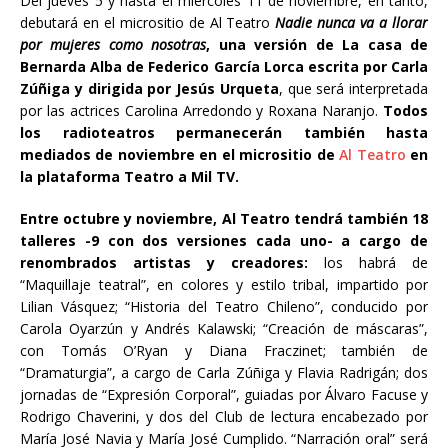
Del jueves 5 y hasta el miércoles 11 de noviembre, en tanto,
debutará en el micrositio de Al Teatro
Nadie nunca va a llorar
por mujeres como nosotras
, una versión de La casa de
Bernarda Alba de Federico García Lorca escrita por Carla
Zúñiga y dirigida por Jesús Urqueta
, que será interpretada
por las actrices Carolina Arredondo y Roxana Naranjo.
Todos
los radioteatros permanecerán también hasta
mediados de noviembre en el micrositio de
Al Teatro
en
la plataforma Teatro a Mil TV.
Entre octubre y noviembre, Al Teatro tendrá también 18
talleres -9 con dos versiones cada uno- a cargo de
renombrados artistas y creadores:
los habrá de
“Maquillaje teatral”, en colores y estilo tribal, impartido por
Lilian Vásquez; “Historia del Teatro Chileno”, conducido por
Carola Oyarzún y Andrés Kalawski; “Creación de máscaras”,
con Tomás O’Ryan y Diana Fraczinet; también de
“Dramaturgia”, a cargo de Carla Zúñiga y Flavia Radrigán; dos
jornadas de “Expresión Corporal”, guiadas por Álvaro Facuse y
Rodrigo Chaverini, y dos del Club de lectura encabezado por
María José Navia y María José Cumplido. “Narración oral” será