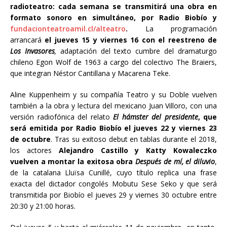
radioteatro: cada semana se transmitirá una obra en
formato sonoro en simultáneo, por Radio Biobío y
fundacionteatroamil.cl/alteatro
.
La programación
arrancará
el jueves 15 y viernes 16 con el reestreno de
Los Invasores
,
adaptación del texto cumbre del dramaturgo
chileno Egon Wolf de 1963 a cargo del colectivo The Braiers,
que integran Néstor Cantillana y Macarena Teke.
Aline Kuppenheim y su compañía Teatro y su Doble vuelven
también a la obra y lectura del mexicano Juan Villoro, con una
versión radiofónica del relato
El hámster del presidente
, que
será emitida por Radio Biobío el jueves 22 y viernes 23
de octubre
. Tras su exitoso debut en tablas durante el 2018,
los actores
Alejandro Castillo y Katty Kowaleczko
vuelven a montar la exitosa obra
Después de mí, el diluvio
,
de la catalana Lluïsa Cunillé, cuyo título replica una frase
exacta del dictador congolés Mobutu Sese Seko y que será
transmitida por Biobío el jueves 29 y viernes 30 octubre entre
20:30 y 21:00 horas.