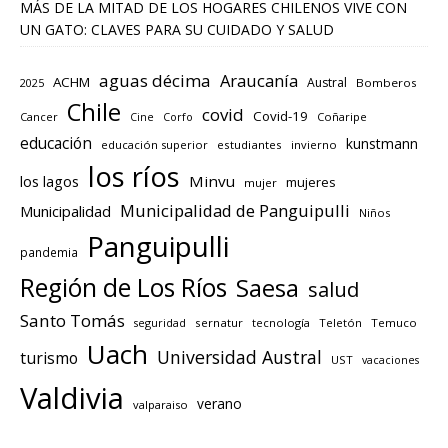
MÁS DE LA MITAD DE LOS HOGARES CHILENOS VIVE CON
UN GATO: CLAVES PARA SU CUIDADO Y SALUD
aguas décima
Araucanía
ACHM
Austral
2025
Bomberos
Chile
covid
Covid-19
Cancer
Corfo
Coñaripe
Cine
educación
kunstmann
educación superior
estudiantes
invierno
los ríos
los lagos
Minvu
mujeres
mujer
Municipalidad de Panguipulli
Municipalidad
Niños
Panguipulli
pandemia
Región de Los Ríos
Saesa
salud
Santo Tomás
seguridad
sernatur
tecnología
Teletón
Temuco
Uach
Universidad Austral
turismo
UST
vacaciones
Valdivia
verano
valparaiso