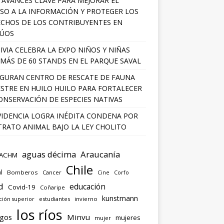
 AVANCES CLAVE PARA MEJORAR EL
SO A LA INFORMACIÓN Y PROTEGER LOS
CHOS DE LOS CONTRIBUYENTES EN
LÚOS
IVIA CELEBRA LA EXPO NIÑOS Y NIÑAS
MÁS DE 60 STANDS EN EL PARQUE SAVAL
GURAN CENTRO DE RESCATE DE FAUNA
ESTRE EN HUILO HUILO PARA FORTALECER
ONSERVACIÓN DE ESPECIES NATIVAS
IDENCIA LOGRA INÉDITA CONDENA POR
RATO ANIMAL BAJO LA LEY CHOLITO
aguas décima
Araucanía
ACHM
Chile
l
Bomberos
Cancer
Corfo
Cine
d
educación
Covid-19
Coñaripe
kunstmann
ión superior
estudiantes
invierno
los ríos
agos
Minvu
mujeres
mujer