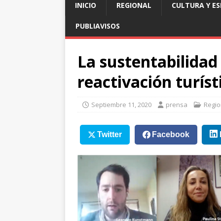
INICIO
REGIONAL
CULTURA Y E
PUBLIAVISOS
La sustentabilidad
reactivación turís
Septiembre 11, 2020
prensa
Regio
Twitter
Facebook