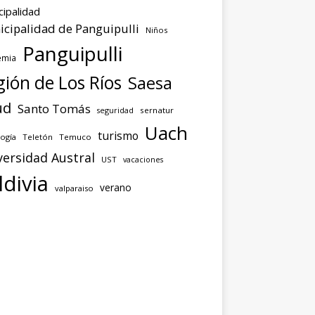
cipalidad
cipalidad de Panguipulli
Niños
Panguipulli
emia
ión de Los Ríos
Saesa
ud
Santo Tomás
seguridad
sernatur
Uach
turismo
ogía
Teletón
Temuco
versidad Austral
UST
vacaciones
ldivia
verano
valparaiso