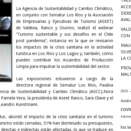
TRES
ACCE
La Agencia de Sustentabilidad y Cambio Climático,
DERE
en conjunto con Sernatur Los Ríos y la Asociación
AVA
de Empresarias y Ejecutivas de Turismo (ASEET)
de Valdivia, Ranco y Osorno, realizó el webinar
VALD
“Turismo sustentable y sus desafíos en el Chile
CON 
post pandemia”, instancia en la que se revisaron
INAU
los impactos de la crisis sanitaria en la actividad
SILV
turística en Los Ríos y Los Lagos y, también, cómo
LA C
pueden contribuir los Acuerdos de Producción
Limpia para impulsar la sustentabilidad del sector.
PROV
MALT
Las exposiciones estuvieron a cargo de la
directora regional de Sernatur Los Ríos, Paulina
encia de Sustentabilidad y Cambio Climático (ASCC),Nora
2025
, Pamela Vera, la presidenta de Aseet Ranco, Sara Olave y el
Austra
 Leandro Kunstmann.
covi
tur, abordó el impacto de la crisis sanitaria en el turismo
educac
turismo están cerradas, 51% han disminuido su presupuesto,
los l
irectas e indirectas están afectadas, lo que se traduce en