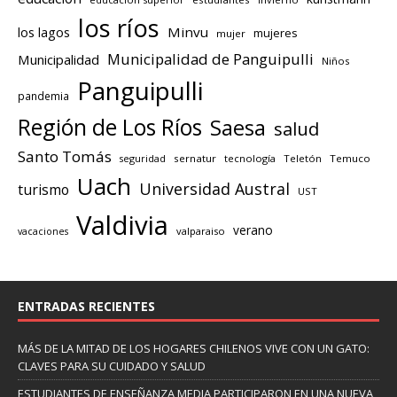
los ríos
los lagos
Minvu
mujeres
mujer
Municipalidad de Panguipulli
Municipalidad
Niños
Panguipulli
pandemia
Región de Los Ríos
Saesa
salud
Santo Tomás
seguridad
sernatur
tecnología
Teletón
Temuco
Uach
Universidad Austral
turismo
UST
Valdivia
verano
valparaiso
vacaciones
ENTRADAS RECIENTES
MÁS DE LA MITAD DE LOS HOGARES CHILENOS VIVE CON UN GATO:
CLAVES PARA SU CUIDADO Y SALUD
ESTUDIANTES DE ENSEÑANZA MEDIA PARTICIPARON EN UNA NUEVA