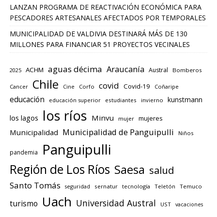
LANZAN PROGRAMA DE REACTIVACIÓN ECONÓMICA PARA
PESCADORES ARTESANALES AFECTADOS POR TEMPORALES
MUNICIPALIDAD DE VALDIVIA DESTINARÁ MÁS DE 130
MILLONES PARA FINANCIAR 51 PROYECTOS VECINALES
aguas décima
Araucanía
ACHM
Austral
2025
Bomberos
Chile
covid
Covid-19
Cancer
Corfo
Coñaripe
Cine
educación
kunstmann
educación superior
estudiantes
invierno
los ríos
los lagos
Minvu
mujeres
mujer
Municipalidad de Panguipulli
Municipalidad
Niños
Panguipulli
pandemia
Región de Los Ríos
Saesa
salud
Santo Tomás
seguridad
sernatur
tecnología
Teletón
Temuco
Uach
Universidad Austral
turismo
UST
vacaciones