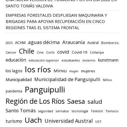
SANTO TOMÁS VALDIVIA
EMPRESAS FORESTALES DESPLIEGAN MAQUINARIA Y
BRIGADAS PARA APOYAR RECUPERACIÓN EN CINCO
REGIONES TRAS EL SISTEMA FRONTAL
aguas décima
Araucanía
ACHM
Austral
2025
Bomberos
Chile
covid
Covid-19
Cancer
Corfo
Coñaripe
Cine
educación
kunstmann
educación superior
estudiantes
invierno
los ríos
los lagos
Minvu
mujeres
mujer
Municipalidad de Panguipulli
Municipalidad
Niños
Panguipulli
pandemia
Región de Los Ríos
Saesa
salud
Santo Tomás
seguridad
sernatur
tecnología
Teletón
Temuco
Uach
Universidad Austral
turismo
UST