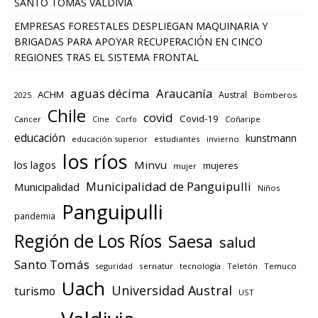
SANTO TOMÁS VALDIVIA
EMPRESAS FORESTALES DESPLIEGAN MAQUINARIA Y
BRIGADAS PARA APOYAR RECUPERACIÓN EN CINCO
REGIONES TRAS EL SISTEMA FRONTAL
aguas décima
Araucanía
ACHM
Austral
2025
Bomberos
Chile
covid
Covid-19
Cancer
Corfo
Coñaripe
Cine
educación
kunstmann
educación superior
estudiantes
invierno
los ríos
los lagos
Minvu
mujeres
mujer
Municipalidad de Panguipulli
Municipalidad
Niños
Panguipulli
pandemia
Región de Los Ríos
Saesa
salud
Santo Tomás
seguridad
sernatur
tecnología
Teletón
Temuco
Uach
Universidad Austral
turismo
UST