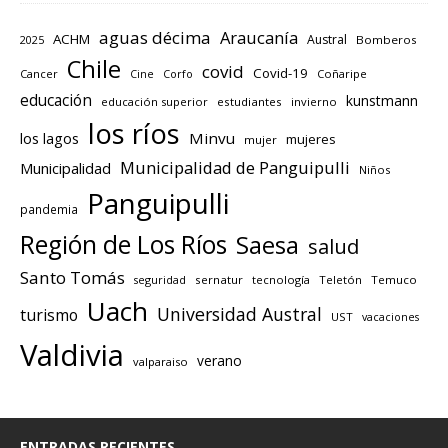
aguas décima
Araucanía
ACHM
Austral
2025
Bomberos
Chile
covid
Covid-19
Cancer
Corfo
Coñaripe
Cine
educación
kunstmann
educación superior
estudiantes
invierno
los ríos
los lagos
Minvu
mujeres
mujer
Municipalidad de Panguipulli
Municipalidad
Niños
Panguipulli
pandemia
Región de Los Ríos
Saesa
salud
Santo Tomás
seguridad
sernatur
tecnología
Teletón
Temuco
Uach
Universidad Austral
turismo
UST
vacaciones
Valdivia
verano
valparaiso
ENTRADAS RECIENTES