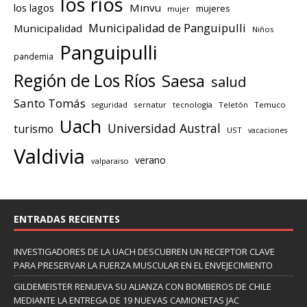
los ríos
los lagos
Minvu
mujeres
mujer
Municipalidad de Panguipulli
Municipalidad
Niños
Panguipulli
pandemia
Región de Los Ríos
Saesa
salud
Santo Tomás
seguridad
sernatur
tecnología
Teletón
Temuco
Uach
Universidad Austral
turismo
UST
vacaciones
Valdivia
verano
valparaiso
ENTRADAS RECIENTES
INVESTIGADORES DE LA UACH DESCUBREN UN RECEPTOR CLAVE
PARA PRESERVAR LA FUERZA MUSCULAR EN EL ENVEJECIMIENTO
GILDEMEISTER RENUEVA SU ALIANZA CON BOMBEROS DE CHILE
MEDIANTE LA ENTREGA DE 19 NUEVAS CAMIONETAS JAC