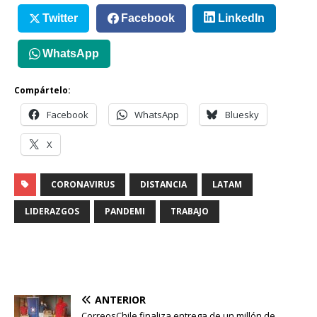
Twitter
Facebook
LinkedIn
WhatsApp
Compártelo:
Facebook
WhatsApp
Bluesky
X
CORONAVIRUS
DISTANCIA
LATAM
LIDERAZGOS
PANDEMI
TRABAJO
ANTERIOR
CorreosChile finaliza entrega de un millón de