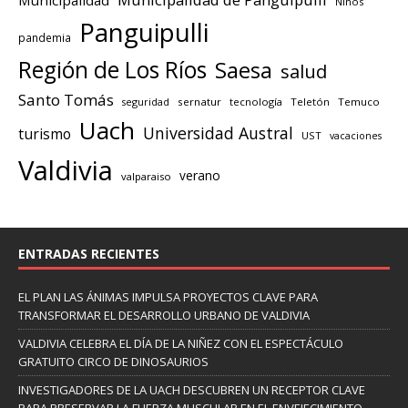
Niños
Panguipulli
pandemia
Región de Los Ríos
Saesa
salud
Santo Tomás
seguridad
sernatur
tecnología
Teletón
Temuco
Uach
Universidad Austral
turismo
UST
vacaciones
Valdivia
verano
valparaiso
ENTRADAS RECIENTES
EL PLAN LAS ÁNIMAS IMPULSA PROYECTOS CLAVE PARA
TRANSFORMAR EL DESARROLLO URBANO DE VALDIVIA
VALDIVIA CELEBRA EL DÍA DE LA NIÑEZ CON EL ESPECTÁCULO
GRATUITO CIRCO DE DINOSAURIOS
INVESTIGADORES DE LA UACH DESCUBREN UN RECEPTOR CLAVE
PARA PRESERVAR LA FUERZA MUSCULAR EN EL ENVEJECIMIENTO