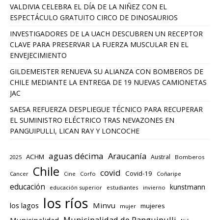
VALDIVIA CELEBRA EL DÍA DE LA NIÑEZ CON EL
ESPECTÁCULO GRATUITO CIRCO DE DINOSAURIOS
INVESTIGADORES DE LA UACH DESCUBREN UN RECEPTOR
CLAVE PARA PRESERVAR LA FUERZA MUSCULAR EN EL
ENVEJECIMIENTO
GILDEMEISTER RENUEVA SU ALIANZA CON BOMBEROS DE
CHILE MEDIANTE LA ENTREGA DE 19 NUEVAS CAMIONETAS
JAC
SAESA REFUERZA DESPLIEGUE TÉCNICO PARA RECUPERAR
EL SUMINISTRO ELÉCTRICO TRAS NEVAZONES EN
PANGUIPULLI, LICAN RAY Y LONCOCHE
aguas décima
Araucanía
ACHM
Austral
2025
Bomberos
Chile
covid
Covid-19
Cancer
Corfo
Coñaripe
Cine
educación
kunstmann
educación superior
estudiantes
invierno
los ríos
los lagos
Minvu
mujeres
mujer
Municipalidad de Panguipulli
Municipalidad