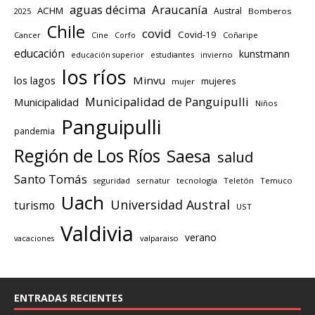
aguas décima
Araucanía
ACHM
Austral
2025
Bomberos
Chile
covid
Covid-19
Cancer
Corfo
Coñaripe
Cine
educación
kunstmann
educación superior
estudiantes
invierno
los ríos
los lagos
Minvu
mujeres
mujer
Municipalidad de Panguipulli
Municipalidad
Niños
Panguipulli
pandemia
Región de Los Ríos
Saesa
salud
Santo Tomás
seguridad
sernatur
tecnología
Teletón
Temuco
Uach
Universidad Austral
turismo
UST
Valdivia
verano
valparaiso
vacaciones
ENTRADAS RECIENTES