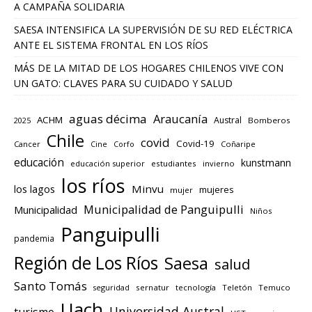
A CAMPAÑA SOLIDARIA
SAESA INTENSIFICA LA SUPERVISIÓN DE SU RED ELÉCTRICA
ANTE EL SISTEMA FRONTAL EN LOS RÍOS
MÁS DE LA MITAD DE LOS HOGARES CHILENOS VIVE CON
UN GATO: CLAVES PARA SU CUIDADO Y SALUD
aguas décima
Araucanía
ACHM
Austral
2025
Bomberos
Chile
covid
Covid-19
Cancer
Corfo
Coñaripe
Cine
educación
kunstmann
educación superior
estudiantes
invierno
los ríos
los lagos
Minvu
mujeres
mujer
Municipalidad de Panguipulli
Municipalidad
Niños
Panguipulli
pandemia
Región de Los Ríos
Saesa
salud
Santo Tomás
seguridad
sernatur
tecnología
Teletón
Temuco
Uach
Universidad Austral
turismo