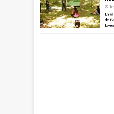
En
En el
de Pa
Jóven