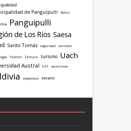
cipalidad
cipalidad de Panguipulli
Niños
Panguipulli
emia
ión de Los Ríos
Saesa
ud
Santo Tomás
seguridad
sernatur
Uach
turismo
ogía
Teletón
Temuco
versidad Austral
UST
vacaciones
ldivia
verano
valparaiso