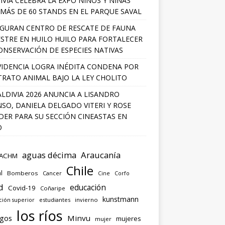
IVIA CELEBRA LA EXPO NIÑOS Y NIÑAS
MÁS DE 60 STANDS EN EL PARQUE SAVAL
GURAN CENTRO DE RESCATE DE FAUNA
ESTRE EN HUILO HUILO PARA FORTALECER
ONSERVACIÓN DE ESPECIES NATIVAS
IDENCIA LOGRA INÉDITA CONDENA POR
RATO ANIMAL BAJO LA LEY CHOLITO
ALDIVIA 2026 ANUNCIA A LISANDRO
SO, DANIELA DELGADO VITERI Y ROSE
ER PARA SU SECCIÓN CINEASTAS EN
O
aguas décima
Araucanía
ACHM
Chile
l
Bomberos
Cancer
Corfo
Cine
d
educación
Covid-19
Coñaripe
kunstmann
ión superior
estudiantes
invierno
los ríos
agos
Minvu
mujeres
mujer