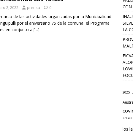
VALD
CON 
ero 2, 2022
prensa
0
INAU
 marco de las actividades organizadas por la Municipalidad
SILV
nguipulli por el aniversario 75 de la comuna, el Programa
LA C
es en conjunto a
[…]
PROV
MALT
FICV
ALON
LOWD
FOC
2025
Austra
covi
educac
los l