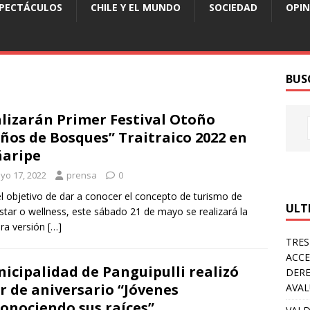
SPECTÁCULOS
CHILE Y EL MUNDO
SOCIEDAD
OPIN
BUS
lizarán Primer Festival Otoño
ños de Bosques” Traitraico 2022 en
aripe
yo 17, 2022
prensa
0
l objetivo de dar a conocer el concepto de turismo de
ULT
star o wellness, este sábado 21 de mayo se realizará la
ra versión
[…]
TRES
ACCE
icipalidad de Panguipulli realizó
DERE
r de aniversario “Jóvenes
AVA
onociendo sus raíces”