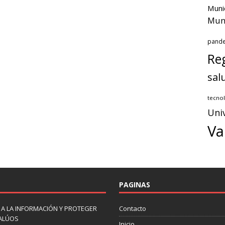
Muni
Muni
pand
Reg
sal
tecnol
Uni
Va
PAGINAS
 A LA INFORMACIÓN Y PROTEGER
Contacto
VALÚOS
Inicio