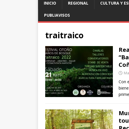
INICIO
REGIONAL
CULTURA Y E
PUBLIAVISOS
traitraico
Rea
“Ba
Coñ
Ma
Con e
biene
prime
Mun
tou
Rec