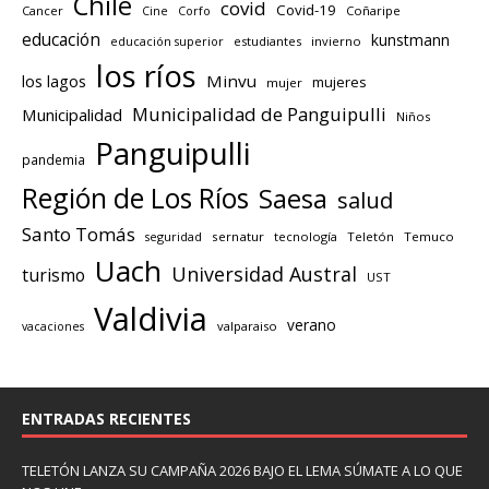
Chile
covid
Covid-19
Cancer
Corfo
Coñaripe
Cine
educación
kunstmann
educación superior
estudiantes
invierno
los ríos
los lagos
Minvu
mujeres
mujer
Municipalidad de Panguipulli
Municipalidad
Niños
Panguipulli
pandemia
Región de Los Ríos
Saesa
salud
Santo Tomás
seguridad
sernatur
tecnología
Teletón
Temuco
Uach
Universidad Austral
turismo
UST
Valdivia
verano
valparaiso
vacaciones
ENTRADAS RECIENTES
TELETÓN LANZA SU CAMPAÑA 2026 BAJO EL LEMA SÚMATE A LO QUE