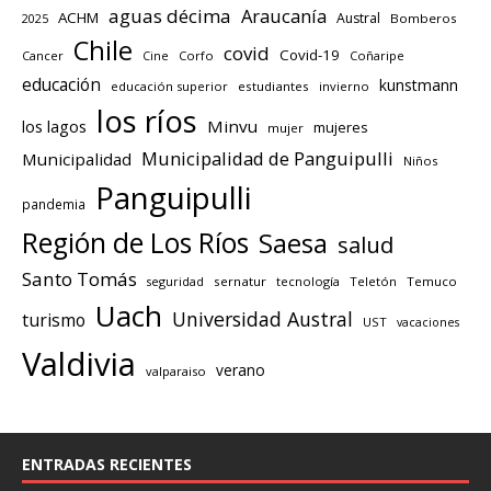
aguas décima
Araucanía
ACHM
Austral
2025
Bomberos
Chile
covid
Covid-19
Cancer
Corfo
Coñaripe
Cine
educación
kunstmann
educación superior
estudiantes
invierno
los ríos
los lagos
Minvu
mujeres
mujer
Municipalidad de Panguipulli
Municipalidad
Niños
Panguipulli
pandemia
Región de Los Ríos
Saesa
salud
Santo Tomás
seguridad
sernatur
tecnología
Teletón
Temuco
Uach
Universidad Austral
turismo
UST
vacaciones
Valdivia
verano
valparaiso
ENTRADAS RECIENTES