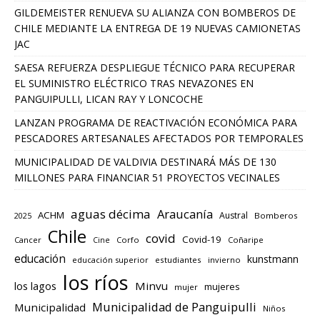
GILDEMEISTER RENUEVA SU ALIANZA CON BOMBEROS DE
CHILE MEDIANTE LA ENTREGA DE 19 NUEVAS CAMIONETAS
JAC
SAESA REFUERZA DESPLIEGUE TÉCNICO PARA RECUPERAR
EL SUMINISTRO ELÉCTRICO TRAS NEVAZONES EN
PANGUIPULLI, LICAN RAY Y LONCOCHE
LANZAN PROGRAMA DE REACTIVACIÓN ECONÓMICA PARA
PESCADORES ARTESANALES AFECTADOS POR TEMPORALES
MUNICIPALIDAD DE VALDIVIA DESTINARÁ MÁS DE 130
MILLONES PARA FINANCIAR 51 PROYECTOS VECINALES
aguas décima
Araucanía
ACHM
Austral
2025
Bomberos
Chile
covid
Covid-19
Cancer
Corfo
Coñaripe
Cine
educación
kunstmann
educación superior
estudiantes
invierno
los ríos
los lagos
Minvu
mujeres
mujer
Municipalidad de Panguipulli
Municipalidad
Niños