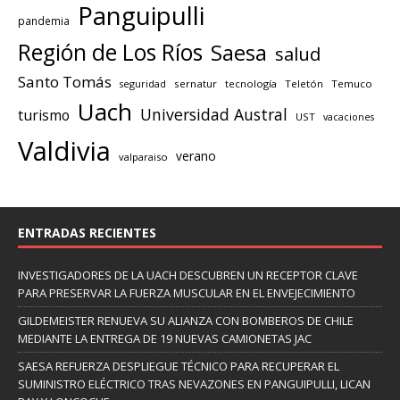
Panguipulli
pandemia
Región de Los Ríos
Saesa
salud
Santo Tomás
seguridad
sernatur
tecnología
Teletón
Temuco
Uach
Universidad Austral
turismo
UST
vacaciones
Valdivia
verano
valparaiso
ENTRADAS RECIENTES
INVESTIGADORES DE LA UACH DESCUBREN UN RECEPTOR CLAVE
PARA PRESERVAR LA FUERZA MUSCULAR EN EL ENVEJECIMIENTO
GILDEMEISTER RENUEVA SU ALIANZA CON BOMBEROS DE CHILE
MEDIANTE LA ENTREGA DE 19 NUEVAS CAMIONETAS JAC
SAESA REFUERZA DESPLIEGUE TÉCNICO PARA RECUPERAR EL
SUMINISTRO ELÉCTRICO TRAS NEVAZONES EN PANGUIPULLI, LICAN