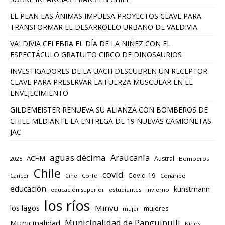
EL PLAN LAS ÁNIMAS IMPULSA PROYECTOS CLAVE PARA
TRANSFORMAR EL DESARROLLO URBANO DE VALDIVIA
VALDIVIA CELEBRA EL DÍA DE LA NIÑEZ CON EL
ESPECTÁCULO GRATUITO CIRCO DE DINOSAURIOS
INVESTIGADORES DE LA UACH DESCUBREN UN RECEPTOR
CLAVE PARA PRESERVAR LA FUERZA MUSCULAR EN EL
ENVEJECIMIENTO
GILDEMEISTER RENUEVA SU ALIANZA CON BOMBEROS DE
CHILE MEDIANTE LA ENTREGA DE 19 NUEVAS CAMIONETAS
JAC
aguas décima
Araucanía
ACHM
Austral
2025
Bomberos
Chile
covid
Covid-19
Cancer
Corfo
Coñaripe
Cine
educación
kunstmann
educación superior
estudiantes
invierno
los ríos
los lagos
Minvu
mujeres
mujer
Municipalidad de Panguipulli
Municipalidad
Niños