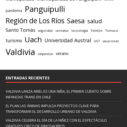
Panguipulli
pandemia
Región de Los Ríos
Saesa
salud
Santo Tomás
seguridad
sernatur
tecnología
Teletón
Temuco
Uach
Universidad Austral
turismo
UST
vacaciones
Valdivia
verano
valparaiso
ENTRADAS RECIENTES
VALDIVIA LANZA ARIEL ES UNA NIÑA, EL PRIMER CUENTO SOBRE
INFANCIAS TRANS EN CHILE
EL PLAN LAS ÁNIMAS IMPULSA PROYECTOS CLAVE PARA
TRANSFORMAR EL DESARROLLO URBANO DE VALDIVIA
VALDIVIA CELEBRA EL DÍA DE LA NIÑEZ CON EL ESPECTÁCULO
GRATUITO CIRCO DE DINOSAURIOS