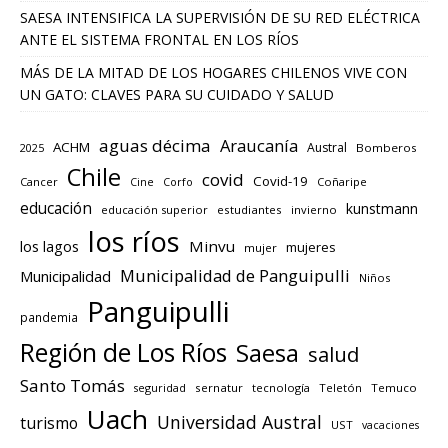
SAESA INTENSIFICA LA SUPERVISIÓN DE SU RED ELÉCTRICA
ANTE EL SISTEMA FRONTAL EN LOS RÍOS
MÁS DE LA MITAD DE LOS HOGARES CHILENOS VIVE CON
UN GATO: CLAVES PARA SU CUIDADO Y SALUD
aguas décima
Araucanía
ACHM
Austral
2025
Bomberos
Chile
covid
Covid-19
Cancer
Corfo
Coñaripe
Cine
educación
kunstmann
educación superior
estudiantes
invierno
los ríos
los lagos
Minvu
mujeres
mujer
Municipalidad de Panguipulli
Municipalidad
Niños
Panguipulli
pandemia
Región de Los Ríos
Saesa
salud
Santo Tomás
seguridad
sernatur
tecnología
Teletón
Temuco
Uach
Universidad Austral
turismo
UST
vacaciones