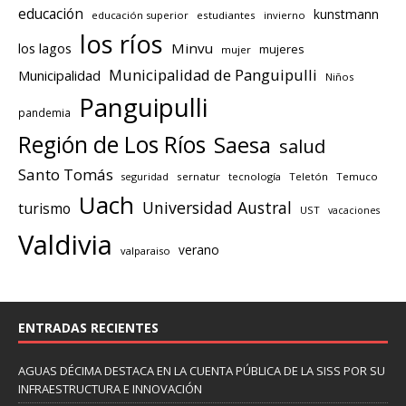
educación
kunstmann
educación superior
estudiantes
invierno
los ríos
los lagos
Minvu
mujeres
mujer
Municipalidad de Panguipulli
Municipalidad
Niños
Panguipulli
pandemia
Región de Los Ríos
Saesa
salud
Santo Tomás
seguridad
sernatur
tecnología
Teletón
Temuco
Uach
Universidad Austral
turismo
UST
vacaciones
Valdivia
verano
valparaiso
ENTRADAS RECIENTES
AGUAS DÉCIMA DESTACA EN LA CUENTA PÚBLICA DE LA SISS POR SU
INFRAESTRUCTURA E INNOVACIÓN