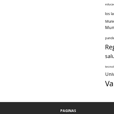
educa
los l
Muni
Muni
pand
Reg
sal
tecnol
Uni
Va
PAGINAS