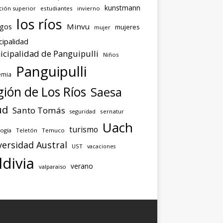
kunstmann
ción superior
estudiantes
invierno
los ríos
agos
Minvu
mujeres
mujer
cipalidad
cipalidad de Panguipulli
Niños
Panguipulli
emia
ión de Los Ríos
Saesa
ud
Santo Tomás
seguridad
sernatur
Uach
turismo
ogía
Teletón
Temuco
versidad Austral
UST
vacaciones
ldivia
verano
valparaiso