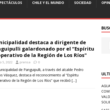
SPECTÁCULOS
CHILE Y EL MUNDO
SOCIEDAD
OPIN
BUS
icipalidad destaca a dirigente de
guipulli galardonado por el “Espíritu
perativo de la Región de Los Ríos"
io 5, 2022
prensa
0
nicipalidad de Panguipulli, a través del alcalde Pedro
ULT
s Vásquez, destaca el reconocimiento al “Espíritu
rativo de la Región de Los Ríos” que recibió
[…]
AGUA
COM
VALD
SOLI