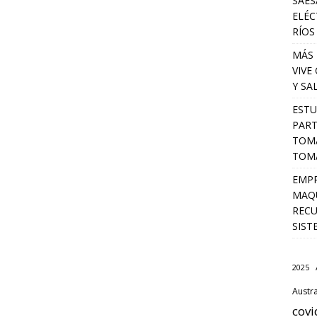
SAES
ELÉC
RÍOS
MÁS 
VIVE
Y SA
ESTU
PART
TOMA
TOMÁ
EMPR
MAQU
RECU
SIST
2025
Austra
covi