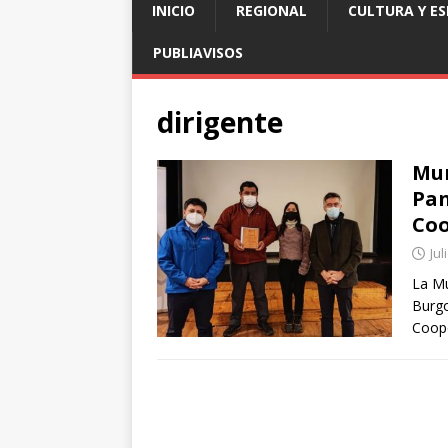
INICIO
REGIONAL
CULTURA Y E
PUBLIAVISOS
dirigente
Mun
Pan
Coo
Jul
La Mu
Burgo
Coope