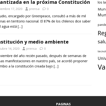
antizada en la próxima Constitución
los l
Muni
ciembre 17, 2020
prensa
0
Muni
tudio, encargado por Greenpeace, consultó a más de mil
nas en territorio nacional. El 87% de los chilenos dice saber
pand
l agua está
[…]
Reg
sal
stitución y medio ambiente
tubre 14, 2020
prensa
0
tecnol
viembre del año recién pasado, después de semanas de
Univ
sas manifestaciones en nuestro país, se acordó proponer
Va
mbio a la constitución creada bajo
[…]
PAGINAS