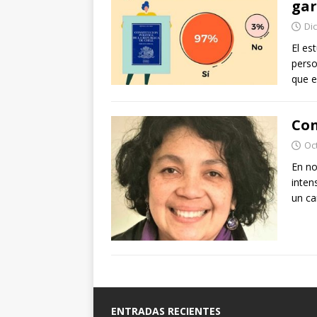
gar
Di
El es
perso
que e
Con
Oc
En no
inten
un ca
ENTRADAS RECIENTES