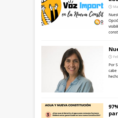
Ma
Nuest
Opció
visib
const
Nue
Fe
Por S
cabe 
hecho
97%
par