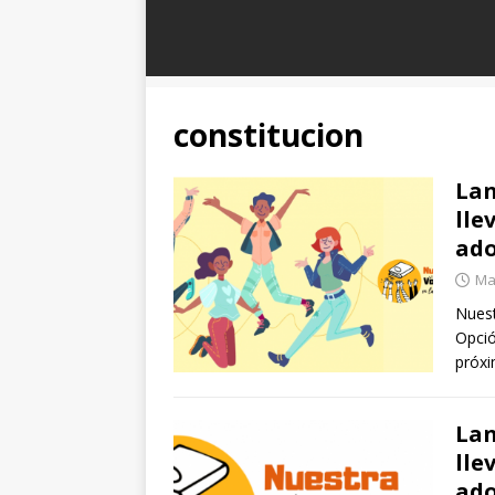
constitucion
Lan
lle
ado
Ma
Nuest
Opció
próxi
Lan
lle
ado