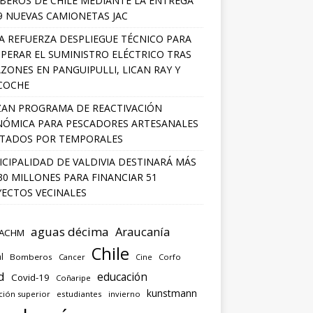
EROS DE CHILE MEDIANTE LA ENTREGA
9 NUEVAS CAMIONETAS JAC
A REFUERZA DESPLIEGUE TÉCNICO PARA
PERAR EL SUMINISTRO ELÉCTRICO TRAS
ZONES EN PANGUIPULLI, LICAN RAY Y
COCHE
AN PROGRAMA DE REACTIVACIÓN
ÓMICA PARA PESCADORES ARTESANALES
TADOS POR TEMPORALES
CIPALIDAD DE VALDIVIA DESTINARÁ MÁS
30 MILLONES PARA FINANCIAR 51
ECTOS VECINALES
aguas décima
Araucanía
ACHM
Chile
l
Bomberos
Cancer
Corfo
Cine
d
educación
Covid-19
Coñaripe
kunstmann
ción superior
estudiantes
invierno