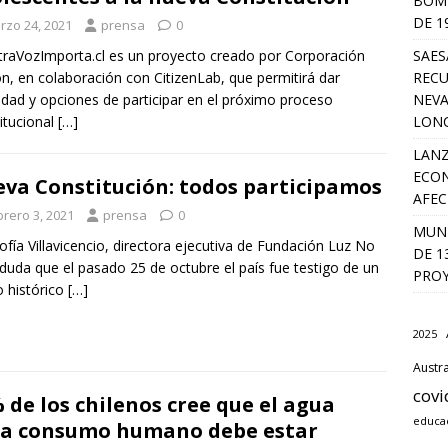
BOMB
DE 1
rzo 24, 2021
prensa
0
SAES
raVozImporta.cl es un proyecto creado por Corporación
RECU
n, en colaboración con CitizenLab, que permitirá dar
NEVA
ilidad y opciones de participar en el próximo proceso
LON
itucional
[…]
LANZ
ECON
va Constitución: todos participamos
AFEC
brero 3, 2021
prensa
0
MUNI
ofía Villavicencio, directora ejecutiva de Fundación Luz No
DE 1
duda que el pasado 25 de octubre el país fue testigo de un
PROY
 histórico
[…]
2025
Austra
covi
 de los chilenos cree que el agua
educa
a consumo humano debe estar