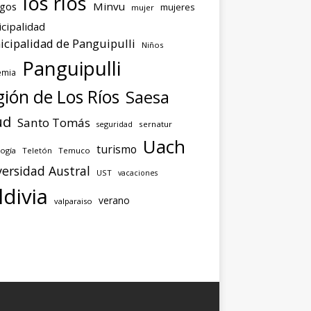
los ríos
agos
Minvu
mujeres
mujer
cipalidad
cipalidad de Panguipulli
Niños
Panguipulli
emia
ión de Los Ríos
Saesa
ud
Santo Tomás
seguridad
sernatur
Uach
turismo
ogía
Teletón
Temuco
ersidad Austral
UST
vacaciones
ldivia
verano
valparaiso