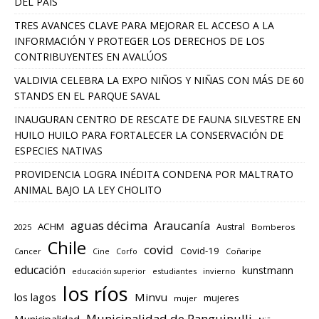
DEL PAÍS
TRES AVANCES CLAVE PARA MEJORAR EL ACCESO A LA
INFORMACIÓN Y PROTEGER LOS DERECHOS DE LOS
CONTRIBUYENTES EN AVALÚOS
VALDIVIA CELEBRA LA EXPO NIÑOS Y NIÑAS CON MÁS DE 60
STANDS EN EL PARQUE SAVAL
INAUGURAN CENTRO DE RESCATE DE FAUNA SILVESTRE EN
HUILO HUILO PARA FORTALECER LA CONSERVACIÓN DE
ESPECIES NATIVAS
PROVIDENCIA LOGRA INÉDITA CONDENA POR MALTRATO
ANIMAL BAJO LA LEY CHOLITO
aguas décima
Araucanía
ACHM
Austral
2025
Bomberos
Chile
covid
Covid-19
Cancer
Corfo
Coñaripe
Cine
educación
kunstmann
educación superior
estudiantes
invierno
los ríos
los lagos
Minvu
mujeres
mujer
Municipalidad de Panguipulli
Municipalidad