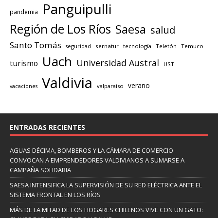
Panguipulli
pandemia
Región de Los Ríos
Saesa
salud
Santo Tomás
seguridad
sernatur
tecnología
Teletón
Temuco
Uach
Universidad Austral
turismo
UST
Valdivia
verano
valparaiso
vacaciones
ENTRADAS RECIENTES
AGUAS DÉCIMA, BOMBEROS Y LA CÁMARA DE COMERCIO
CONVOCAN A EMPRENDEDORES VALDIVIANOS A SUMARSE A
CAMPAÑA SOLIDARIA
SAESA INTENSIFICA LA SUPERVISIÓN DE SU RED ELÉCTRICA ANTE EL
SISTEMA FRONTAL EN LOS RÍOS
MÁS DE LA MITAD DE LOS HOGARES CHILENOS VIVE CON UN GATO: