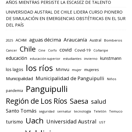
AÑOS MIENTRAS PERSISTE LA ESCASEZ DE TALENTO
UNIVERSIDAD AUSTRAL DE CHILE LIDERA CURSO PIONERO
DE SIMULACIÓN EN EMERGENCIAS OBSTÉTRICAS EN EL SUR
DEL PAÍS
aguas décima
Araucanía
ACHM
Austral
2025
Bomberos
Chile
covid
Covid-19
Cancer
Corfo
Coñaripe
Cine
educación
kunstmann
educación superior
estudiantes
invierno
los ríos
los lagos
Minvu
mujeres
mujer
Municipalidad de Panguipulli
Municipalidad
Niños
Panguipulli
pandemia
Región de Los Ríos
Saesa
salud
Santo Tomás
seguridad
sernatur
tecnología
Teletón
Temuco
Uach
Universidad Austral
turismo
UST