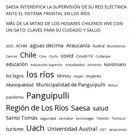
SAESA INTENSIFICA LA SUPERVISIÓN DE SU RED ELÉCTRICA
ANTE EL SISTEMA FRONTAL EN LOS RÍOS
MÁS DE LA MITAD DE LOS HOGARES CHILENOS VIVE CON
UN GATO: CLAVES PARA SU CUIDADO Y SALUD
aguas décima
Araucanía
ACHM
Austral
2025
Bomberos
Chile
covid
Covid-19
Cancer
Corfo
Coñaripe
Cine
educación
kunstmann
educación superior
estudiantes
invierno
los ríos
los lagos
Minvu
mujeres
mujer
Municipalidad de Panguipulli
Municipalidad
Niños
Panguipulli
pandemia
Región de Los Ríos
Saesa
salud
Santo Tomás
seguridad
sernatur
tecnología
Teletón
Temuco
Uach
Universidad Austral
turismo
UST
vacaciones