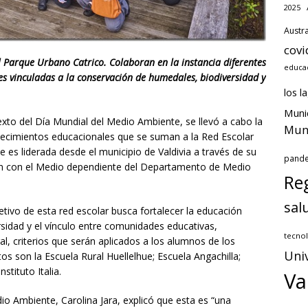
2025
Austra
covi
el Parque Urbano Catrico. Colaboran en la instancia diferentes
educac
es vinculadas a la conservación de humedales, biodiversidad y
los l
Muni
exto del Día Mundial del Medio Ambiente, se llevó a cabo la
Muni
lecimientos educacionales que se suman a la Red Escolar
 es liderada desde el municipio de Valdivia a través de su
pand
ón con el Medio dependiente del Departamento de Medio
Reg
sal
jetivo de esta red escolar busca fortalecer la educación
rsidad y el vínculo entre comunidades educativas,
tecnol
, criterios que serán aplicados a los alumnos de los
Uni
s son la Escuela Rural Huellelhue; Escuela Angachilla;
stituto Italia.
Va
io Ambiente, Carolina Jara, explicó que esta es “una