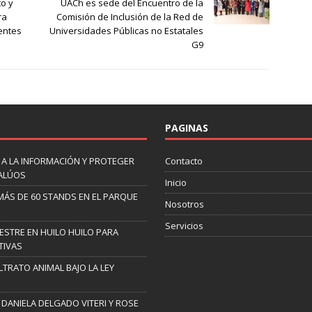
to y
UACh es sede del Encuentro de la
ra
Comisión de Inclusión de la Red de
tentes
Universidades Públicas no Estatales
G9
PAGINAS
 A LA INFORMACIÓN Y PROTEGER
Contacto
VALÚOS
Inicio
 MÁS DE 60 STANDS EN EL PARQUE
Nosotros
Servicios
ESTRE EN HUILO HUILO PARA
TIVAS
TRATO ANIMAL BAJO LA LEY
 DANIELA DELGADO VITERI Y ROSE