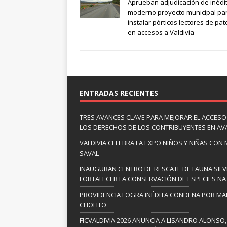
Aprueban adjudicación de inédi
moderno proyecto municipal pa
instalar pórticos lectores de pa
en accesos a Valdivia
ENTRADAS RECIENTES
TRES AVANCES CLAVE PARA MEJORAR EL ACCESO
LOS DERECHOS DE LOS CONTRIBUYENTES EN A
VALDIVIA CELEBRA LA EXPO NIÑOS Y NIÑAS CON
SAVAL
INAUGURAN CENTRO DE RESCATE DE FAUNA SILV
FORTALECER LA CONSERVACIÓN DE ESPECIES NA
PROVIDENCIA LOGRA INÉDITA CONDENA POR MAL
CHOLITO
FICVALDIVIA 2026 ANUNCIA A LISANDRO ALONSO,