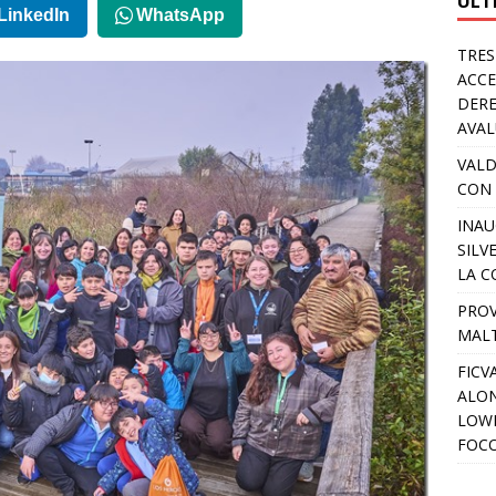
ULT
LinkedIn
WhatsApp
TRES
ACCE
DERE
AVA
VALD
CON 
INAU
SILV
LA C
PROV
MALT
FICV
ALON
LOWD
FOC