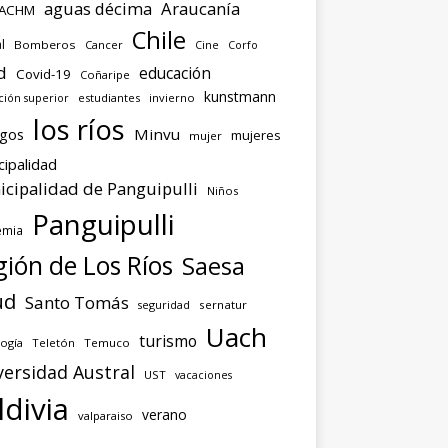
aguas décima
Araucanía
ACHM
Chile
l
Bomberos
Cancer
Corfo
Cine
d
educación
Covid-19
Coñaripe
kunstmann
ión superior
estudiantes
invierno
los ríos
agos
Minvu
mujeres
mujer
cipalidad
cipalidad de Panguipulli
Niños
Panguipulli
emia
ión de Los Ríos
Saesa
ud
Santo Tomás
seguridad
sernatur
Uach
turismo
ogía
Teletón
Temuco
versidad Austral
UST
vacaciones
ldivia
verano
valparaiso