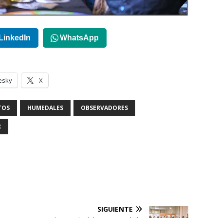
LinkedIn
WhatsApp
esky
X
TOS
HUMEDALES
OBSERVADORES
R
SIGUIENTE