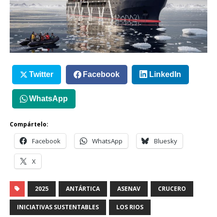
Twitter
Facebook
LinkedIn
WhatsApp
Compártelo:
Facebook
WhatsApp
Bluesky
X
2025
ANTÁRTICA
ASENAV
CRUCERO
INICIATIVAS SUSTENTABLES
LOS RIOS