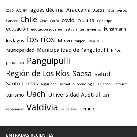
aguas décima
Araucanía
ACHM
Austral
2025
Bomberos
Chile
covid
Covid-19
Cancer
Corfo
Coñaripe
Cine
educación
kunstmann
educación superior
estudiantes
invierno
los ríos
los lagos
Minvu
mujeres
mujer
Municipalidad de Panguipulli
Municipalidad
Niños
Panguipulli
pandemia
Región de Los Ríos
Saesa
salud
Santo Tomás
seguridad
sernatur
tecnología
Teletón
Temuco
Uach
Universidad Austral
turismo
UST
Valdivia
verano
valparaiso
vacaciones
ENTRADAS RECIENTES