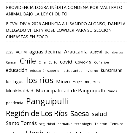
PROVIDENCIA LOGRA INÉDITA CONDENA POR MALTRATO
ANIMAL BAJO LA LEY CHOLITO
FICVALDIVIA 2026 ANUNCIA A LISANDRO ALONSO, DANIELA
DELGADO VITERI Y ROSE LOWDER PARA SU SECCIÓN
CINEASTAS EN FOCO
aguas décima
Araucanía
ACHM
Austral
2025
Bomberos
Chile
covid
Covid-19
Cancer
Corfo
Coñaripe
Cine
educación
kunstmann
educación superior
estudiantes
invierno
los ríos
los lagos
Minvu
mujeres
mujer
Municipalidad de Panguipulli
Municipalidad
Niños
Panguipulli
pandemia
Región de Los Ríos
Saesa
salud
Santo Tomás
seguridad
sernatur
tecnología
Teletón
Temuco